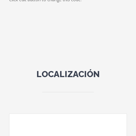
SERVICIOS
Servicios tradicionales de administración de comunidades
de propietarios
LOCALIZACIÓN
Servicios exclusivos de administración de comunidades de
propietarios
Servicios de recobro de deudas
ENLACES DE INTERÉS
Ley 49/1960, de 21 de julio, sobre propiedad horizontal.